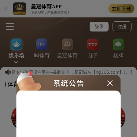
皇冠体育
APP
下载APP，体验更多游戏！
登录
注册
娱乐场
IM体育
皇冠体育
电子
棋牌
球顶级专业体育投注平台~品牌信誉，易记域名【hg365.com】1
体育游戏